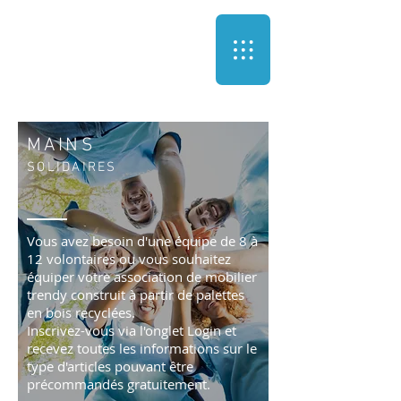
MAINS
SOLIDAIRES
Vous avez besoin d'une équipe de 8 à
12 volontaires ou vous souhaitez
équiper votre association de mobilier
trendy construit à partir de palettes
en bois recyclées.
Inscrivez-vous via l'onglet Login et
recevez toutes les informations sur le
type d'articles pouvant être
précommandés gratuitement.