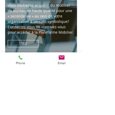
Vous souhaitez acquérir du mobilier
de bureau de haute qualité pour une
« seconde vie » au sein de votre
organisation à un coût symbolique?
Connectez-vous ou inscrivez-vous
pour accéder à la Plateforme Mobilier.
Info
Trophy
Phone
Email
Plateforme
Mains
Palettes