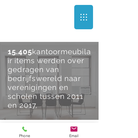
15.405
kantoormeubila
ir items werden over
gedragen van
bedrijfswereld naar
verenigingen en
scholen tussen 2011
en 2017.
Politique de
confidentialité de Hu-
Phone
Email
Bu