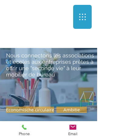
Nous connectons les associations
et écoles aux entreprises prêtes à
offrir une "seconde vie" à leur
mobilier de bureau
Economische circulaire
Ambitie
Phone
Email