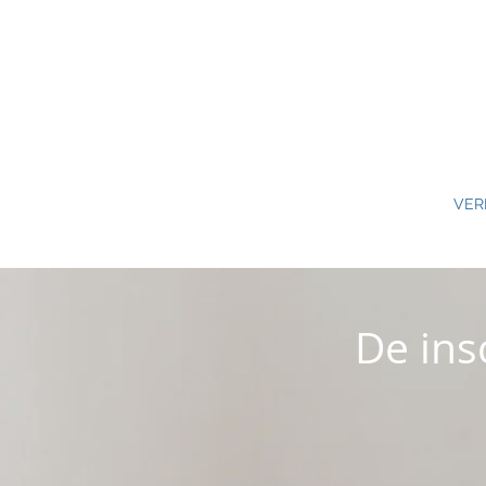
VER
De ins