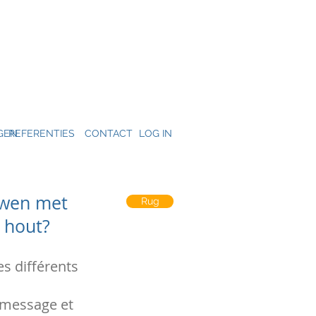
GEN
REFERENTIES
CONTACT
LOG IN
ouwen met
Rug
d hout?
 différents
message et