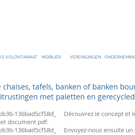
WS
VOLONTARIAAT
MOBILIER
VERENIGINGEN
ONDERNEMIN
te chaises, tafels, banken of banken b
uitrustingen met paletten en gerecycle
3b-136bad5cf58d_ Découvrez le concept et les
het document pdf.
b3b-136bad5cf58d_ Envoyez-nous ensuite un 