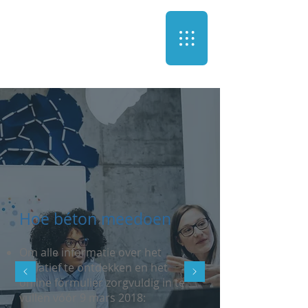
IMPACT
Hoe béton meedoen
Om alle informatie over het
initiatief te ontdekken en het
online formulier zorgvuldig in te
vullen vóór 9 mars 2018: