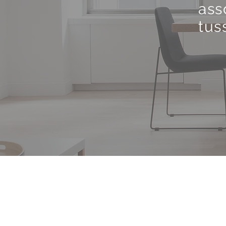
ass
tus