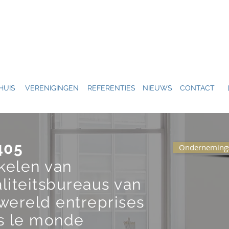
HUIS
VERENIGINGEN
REFERENTIES
NIEUWS
CONTACT
405
Ondernemings
ikelen van
liteitsbureaus van
wereld entreprises
s le monde