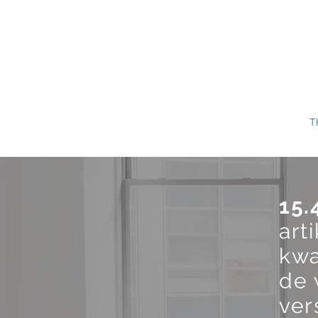
T
15.
art
kwa
de 
ver