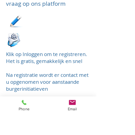
vraag op ons platform
Klik op Inloggen om te registreren.
Het is gratis, gemakkelijk en snel
Na registratie wordt er contact met
u opgenomen voor aanstaande
burgerinitiatieven
​U kunt uw specifieke wensen en
periodes voor het jaar ook mailen
Phone
Email