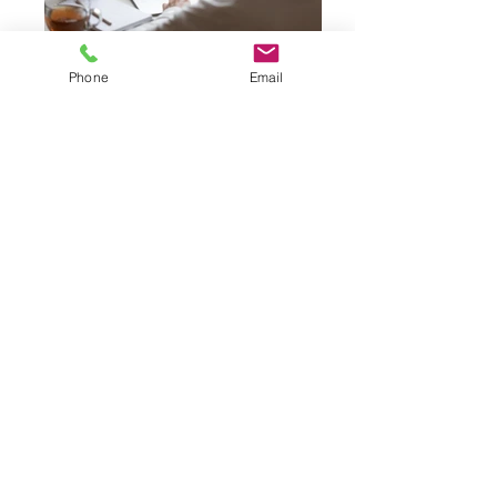
Impact Boost
Phone
Email
Impact Office & IT
Hu-Bu-privacybeleid
Algemene
voorwaarden