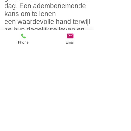
dag. ​Een adembenemende
kans om te lenen
een waardevolle hand terwijl
ze hun dagelijkse leven en
uitdagingen delen.
Phone
Email
Creëer je Solidariteitsdag