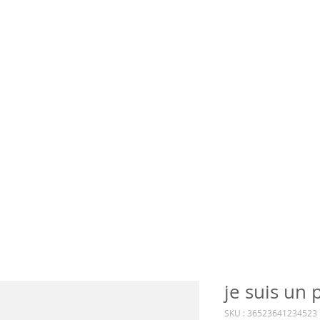
je suis un 
SKU : 36523641234523