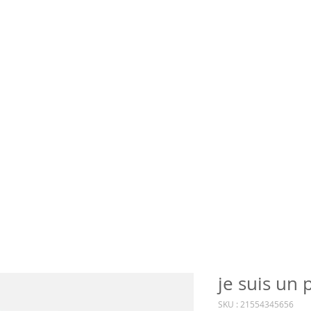
je suis un 
SKU : 21554345656