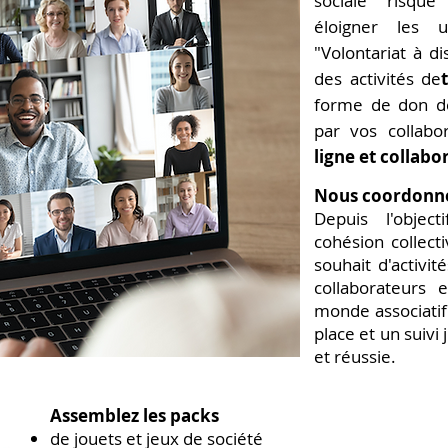
sociale risqu
éloigner les un
"Volontariat à d
des activités de
forme de don d
par vos collabo
ligne et collabor
Nous coordonno
Depuis l'objec
cohésion collect
souhait d'activi
collaborateurs 
monde associati
place et un suivi 
et réussie.
Assemblez les packs
de jouets et jeux de société