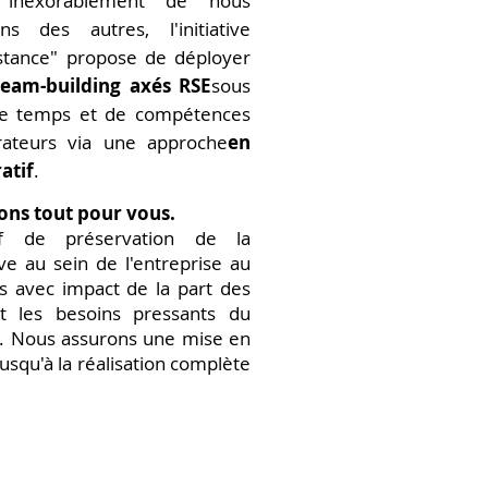
e inexorablement de nous
s des autres, l'initiative
istance" propose de déployer
team-building axés RSE
sous
e temps et de compétences
rateurs via une approche
en
atif
.
ns tout pour vous.
tif de préservation de la
ive au sein de l'entreprise au
tés avec impact de la part des
et les besoins pressants du
f. Nous assurons une mise en
jusqu'à la réalisation complète