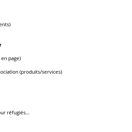
ents)
e
 en page)
ociation (produits/services)
our réfugiés…