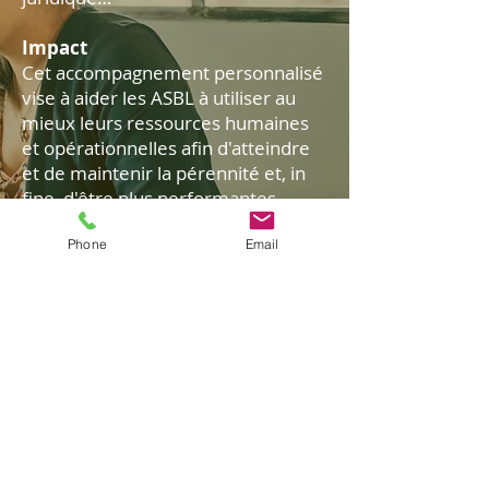
​Impact
Cet accompagnement personnalisé
vise à aider les ASBL à utiliser au
mieux leurs ressources humaines
et opérationnelles afin d'atteindre
et de maintenir la pérennité et, in
fine, d'être plus performantes.
Phone
Email
Caractéristiques
Approche individuelle
Rassemblement sur place et/ou
virtuel
​Saisie flexible (de quelques heures
à quelques jours)
Politique de
confidentialité de Hu-
Bu
termes et conditions