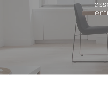
ass
ent