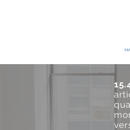
MA
15.
art
qua
mon
ver