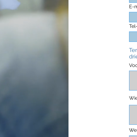
E-m
Te
Te
dr
Voo
Wie
Wel