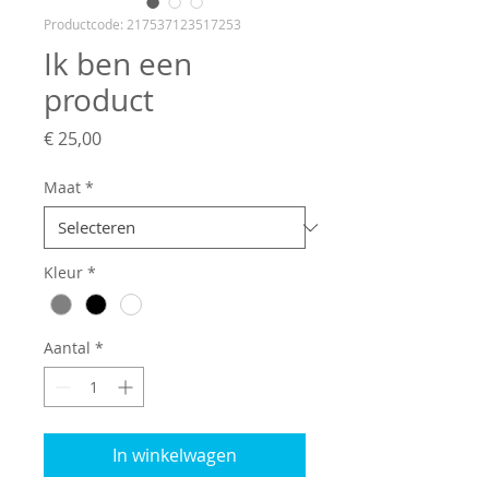
Productcode: 217537123517253
Ik ben een
product
Prijs
€ 25,00
Maat
*
Kleur
*
Aantal
*
In winkelwagen