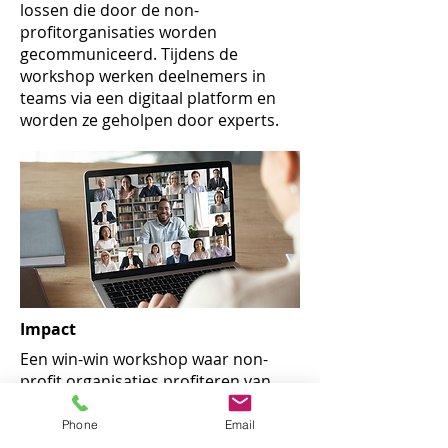
lossen die door de non-
profitorganisaties worden
gecommuniceerd. Tijdens de
workshop werken deelnemers in
teams via een digitaal platform en
worden ze geholpen door experts.
​Impact
Een win-win workshop waar non-
profit organisaties profiteren van
collectieve intelligentie
overdracht en
corporate werknemers van een
Phone
Email
innovatieve leer- en