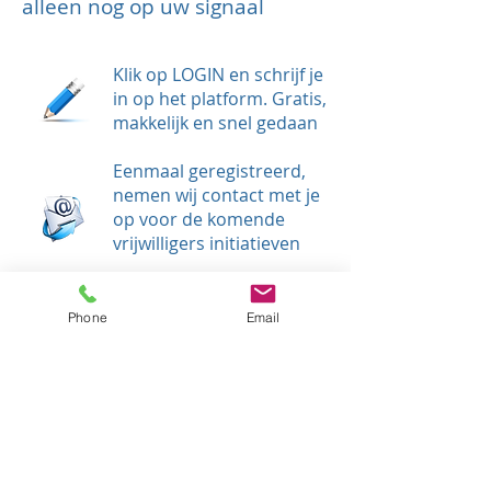
alleen nog op uw signaal
Klik op LOGIN en schrijf je
in op het platform. Gratis,
makkelijk en snel gedaan
Eenmaal geregistreerd,
nemen wij contact met je
op voor de komende
vrijwilligers initiatieven
Je kunt ook mailen voor
specifieke behoeften en
Phone
Email
termijnen voor het jaar
Back
LOG IN