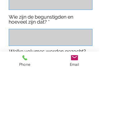
Wie zijn de begunstigden en
hoeveel zijn dat?
Welke volumes worden gezocht?
Phone
Email
Stuur ons uw verzoeken met
betrekking tot toekomstige acties
hieronder:
Welk ander type
computerapparatuur zoekt u en
welke hoeveelheden?