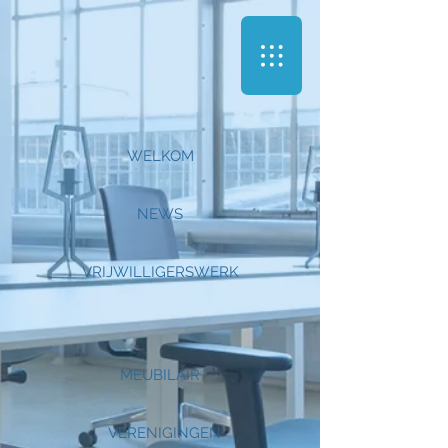
WELKOM
NEWS
VRIJWILLIGERSWERK
MEUBILAIR
VERENIGINGEN